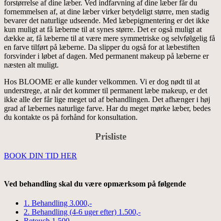
forstørrelse af dine læber. Ved indfarvning af dine læber får du
fornemmelsen af, at dine læber virker betydeligt større, men stadig
bevarer det naturlige udseende. Med læbepigmentering er det ikke
kun muligt at få læberne til at synes større. Det er også muligt at
dække ar, få læberne til at være mere symmetriske og selvfølgelig få
en farve tilført på læberne. Da slipper du også for at læbestiften
forsvinder i løbet af dagen. Med permanent makeup på læberne er
næsten alt muligt.
Hos BLOOME er alle kunder velkommen. Vi er dog nødt til at
understrege, at når det kommer til permanent læbe makeup, er det
ikke alle der får lige meget ud af behandlingen. Det afhænger i høj
grad af læbernes naturlige farve. Har du meget mørke læber, bedes
du kontakte os på forhånd for konsultation.
Prisliste
BOOK DIN TID HER
vigtigt
Ved behandling skal du være opmærksom på følgende
1. Behandling
3.000,-
2. Behandling (4-6 uger efter)
1.500,-
Retouch
1.500,-