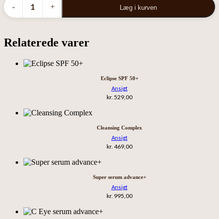
-
+
Læg i kurven
heal
serum
advance+
quantity
Relaterede varer
Eclipse SPF 50+
Ansigt
kr.
529,00
Cleansing Complex
Ansigt
kr.
469,00
Super serum advance+
Ansigt
kr.
995,00