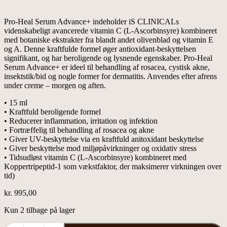
Pro-Heal Serum Advance+ indeholder iS CLINICALs
videnskabeligt avancerede vitamin C (L-Ascorbinsyre) kombineret
med botaniske ekstrakter fra blandt andet olivenblad og vitamin E
og A. Denne kraftfulde formel øger antioxidant-beskyttelsen
signifikant, og har beroligende og lysnende egenskaber. Pro-Heal
Serum Advance+ er ideel til behandling af rosacea, cystisk akne,
insektstik/bid og nogle former for dermatitis. Anvendes efter afrens
under creme – morgen og aften.
• 15 ml
• Kraftfuld beroligende formel
• Reducerer inflammation, irritation og infektion
• Fortræffelig til behandling af rosacea og akne
• Giver UV-beskyttelse via en kraftfuld anitoxidant beskyttelse
• Giver beskyttelse mod miljøpåvirkninger og oxidativ stress
• Tidsudløst vitamin C (L-Ascorbinsyre) kombineret med
Koppertripeptid-1 som vækstfaktor, der maksimerer virkningen over
tid)
kr.
995,00
Kun 2 tilbage på lager
Pro-